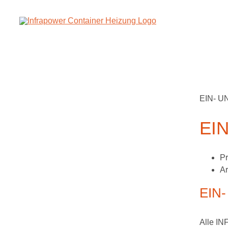
Zum
Inhalt
springen
EIN- 
EI
Pr
Ar
EIN
Alle I