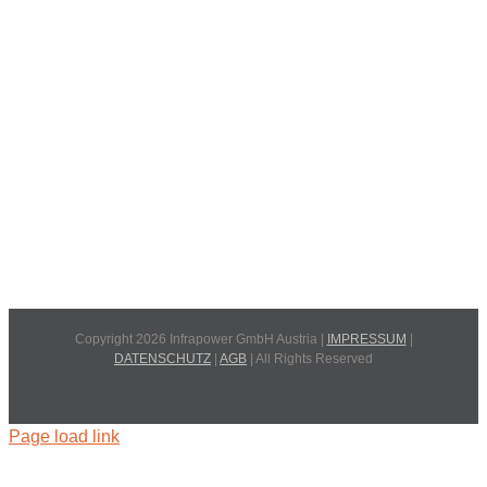
Copyright 2026 Infrapower GmbH Austria |
IMPRESSUM
|
DATENSCHUTZ
|
AGB
| All Rights Reserved
Page load link