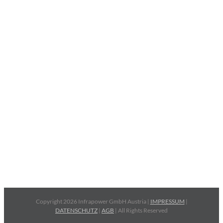
Copyright 2026 Infrapower GmbH Austria |
IMPRESSUM
|
DATENSCHUTZ
|
AGB
| All Rights Reserved