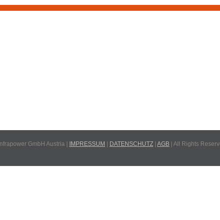
Infrapower GmbH Austria |
IMPRESSUM
|
DATENSCHUTZ
|
AGB
| All Rights Reser