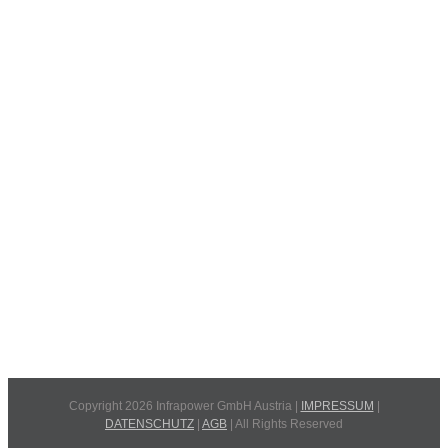
Copyright 2026 Infrapower GmbH Austria |
IMPRESSUM
|
DATENSCHUTZ
|
AGB
| All Rights Reserved