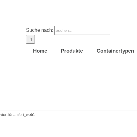
Suche nach:
Home
Produkte
Containertypen
viert
für amfori_web1