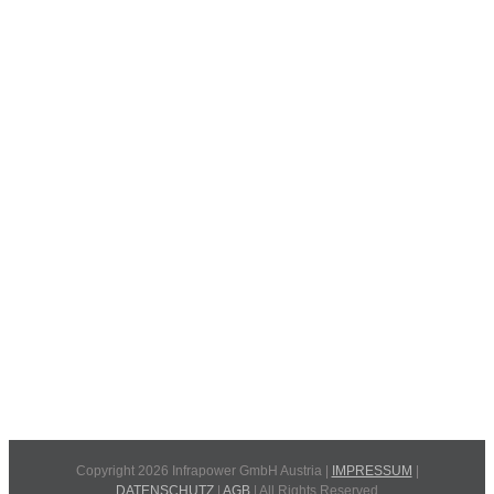
Copyright 2026 Infrapower GmbH Austria |
IMPRESSUM
|
DATENSCHUTZ
|
AGB
| All Rights Reserved