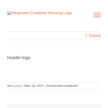
Zum
Inhalt
springen
Zurück
header-logo
für
Von
avada
|
März 1st, 2023
|
Kommentare deaktiviert
header-
logo